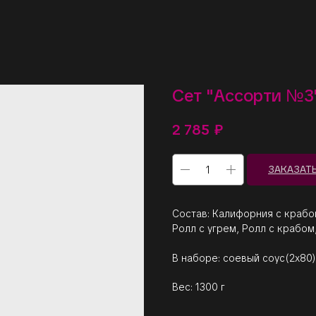
Сет "Ассорти №3
2 785
₽
ЗАКАЗАТ
Состав: Калифорния с крабом
Ролл с угрем, Ролл с крабом
В наборе: соевый соус(2х80),
Вес: 1300 г