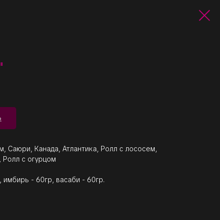
"
Ь
, Саюри, Канада, Атлантика, Ролл с лососем,
, Ролл с огурцом
 имбирь - 60гр, васаби - 60гр.